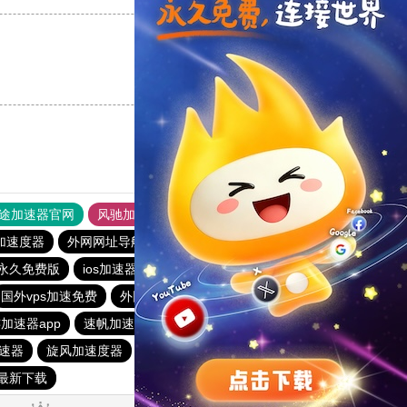
支持
[0]
反对
[0]
途加速器官网
风驰加速器
旋风加速器
加速度器
外网网址导航
软件中心
雷霆加速
狂飙加速器
永久免费版
ios加速器
海鸥加速器
飞狗加速器
国外vps加速免费
外网加速免费软件
outline
雷轰加速官网
加速器app
速帆加速器
2023免费加速神器
老王vp官网
速器
旋风加速度器
快连lets加速器
outline
最新下载