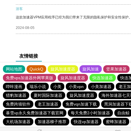
游客
这款加速器VPM应用程序已经为我们带来了无限的隐私保护和安全性保护
2024-08-05
友情链接
网站地图
QuickQ
旋风加速度器
旋风加速
坚果加速器
免费vps加速器外网苹果版
旋风加速度器
快连加速器
快连
哔咔漫画
瑞乐小说
小美
小美vpn
小美加速器
老王加
猎豹加速器
夏时国际加速器
旋风加速度器
海外加速器七天
免费跨墙软件
老王加速器
免费vqn加速下载
黑洞加速器下
暴雪vp永久免费加速器下载官网
每天免费2小时加速器
自由鲸
大机场加速器
加速器梯子推荐
快连vp加速器
蜜蜂加速器