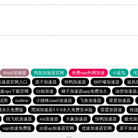
。
tiktok加速器
狗急加速器官网
免费vqn外网加速
小蓝鸟
优
加速器官网入口
原子加速器
快鸭加速器
快柠檬加速器
旋风
速npv下载官网
白鲸加速
梯子加速器app免费永久
油管加速器
试用
outline
小猫咪ciash加速器
飞鱼加速器
星星加速器
载永久免费版
黑洞加速器3.0.6永久免费安卓版
雷霆加器速
快连
纸飞机加速器
ios加速器
大象加速器
快鸭加速器
极光加
vqn加速免费版
火箭vp加速器官网
优途加速器官网
原子加速