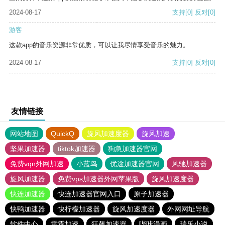
2024-08-17
支持
[0]
反对
[0]
游客
这款app的音乐资源非常优质，可以让我尽情享受音乐的魅力。
2024-08-17
支持
[0]
反对
[0]
友情链接
网站地图
QuickQ
旋风加速度器
旋风加速
坚果加速器
tiktok加速器
狗急加速器官网
免费vqn外网加速
小蓝鸟
优途加速器官网
风驰加速器
旋风加速器
免费vps加速器外网苹果版
旋风加速度器
快连加速器
快连加速器官网入口
原子加速器
快鸭加速器
快柠檬加速器
旋风加速度器
外网网址导航
软件中心
雷霆加速
狂飙加速器
哔咔漫画
瑞乐小说