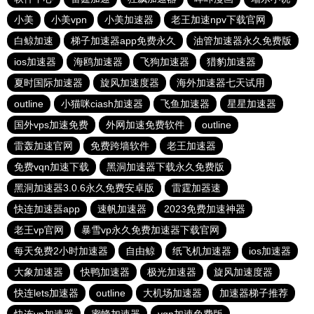
小美
小美vpn
小美加速器
老王加速npv下载官网
白鲸加速
梯子加速器app免费永久
油管加速器永久免费版
ios加速器
海鸥加速器
飞狗加速器
猎豹加速器
夏时国际加速器
旋风加速度器
海外加速器七天试用
outline
小猫咪ciash加速器
飞鱼加速器
星星加速器
国外vps加速免费
外网加速免费软件
outline
雷轰加速官网
免费跨墙软件
老王加速器
免费vqn加速下载
黑洞加速器下载永久免费版
黑洞加速器3.0.6永久免费安卓版
雷霆加器速
快连加速器app
速帆加速器
2023免费加速神器
老王vp官网
暴雪vp永久免费加速器下载官网
每天免费2小时加速器
自由鲸
纸飞机加速器
ios加速器
大象加速器
快鸭加速器
极光加速器
旋风加速度器
快连lets加速器
outline
大机场加速器
加速器梯子推荐