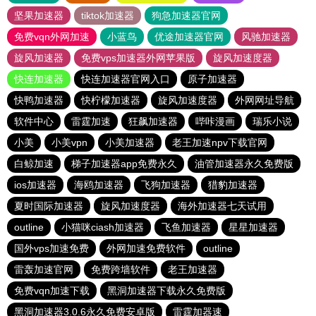
坚果加速器
tiktok加速器
狗急加速器官网
免费vqn外网加速
小蓝鸟
优途加速器官网
风驰加速器
旋风加速器
免费vps加速器外网苹果版
旋风加速度器
快连加速器
快连加速器官网入口
原子加速器
快鸭加速器
快柠檬加速器
旋风加速度器
外网网址导航
软件中心
雷霆加速
狂飙加速器
哔咔漫画
瑞乐小说
小美
小美vpn
小美加速器
老王加速npv下载官网
白鲸加速
梯子加速器app免费永久
油管加速器永久免费版
ios加速器
海鸥加速器
飞狗加速器
猎豹加速器
夏时国际加速器
旋风加速度器
海外加速器七天试用
outline
小猫咪ciash加速器
飞鱼加速器
星星加速器
国外vps加速免费
外网加速免费软件
outline
雷轰加速官网
免费跨墙软件
老王加速器
免费vqn加速下载
黑洞加速器下载永久免费版
黑洞加速器3.0.6永久免费安卓版
雷霆加器速