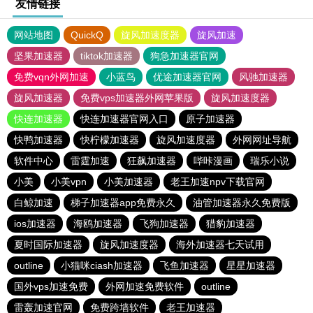
友情链接
网站地图
QuickQ
旋风加速度器
旋风加速
坚果加速器
tiktok加速器
狗急加速器官网
免费vqn外网加速
小蓝鸟
优途加速器官网
风驰加速器
旋风加速器
免费vps加速器外网苹果版
旋风加速度器
快连加速器
快连加速器官网入口
原子加速器
快鸭加速器
快柠檬加速器
旋风加速度器
外网网址导航
软件中心
雷霆加速
狂飙加速器
哔咔漫画
瑞乐小说
小美
小美vpn
小美加速器
老王加速npv下载官网
白鲸加速
梯子加速器app免费永久
油管加速器永久免费版
ios加速器
海鸥加速器
飞狗加速器
猎豹加速器
夏时国际加速器
旋风加速度器
海外加速器七天试用
outline
小猫咪ciash加速器
飞鱼加速器
星星加速器
国外vps加速免费
外网加速免费软件
outline
雷轰加速官网
免费跨墙软件
老王加速器