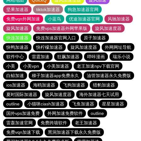
网站地图
QuickQ
旋风加速度器
旋风加速
坚果加速器
tiktok加速器
狗急加速器官网
免费vqn外网加速
小蓝鸟
优途加速器官网
风驰加速器
旋风加速器
免费vps加速器外网苹果版
旋风加速度器
快连加速器
快连加速器官网入口
原子加速器
快鸭加速器
快柠檬加速器
旋风加速度器
外网网址导航
软件中心
雷霆加速
狂飙加速器
哔咔漫画
瑞乐小说
小美
小美vpn
小美加速器
老王加速npv下载官网
白鲸加速
梯子加速器app免费永久
油管加速器永久免费版
ios加速器
海鸥加速器
飞狗加速器
猎豹加速器
夏时国际加速器
旋风加速度器
海外加速器七天试用
outline
小猫咪ciash加速器
飞鱼加速器
星星加速器
国外vps加速免费
外网加速免费软件
outline
雷轰加速官网
免费跨墙软件
老王加速器
免费vqn加速下载
黑洞加速器下载永久免费版