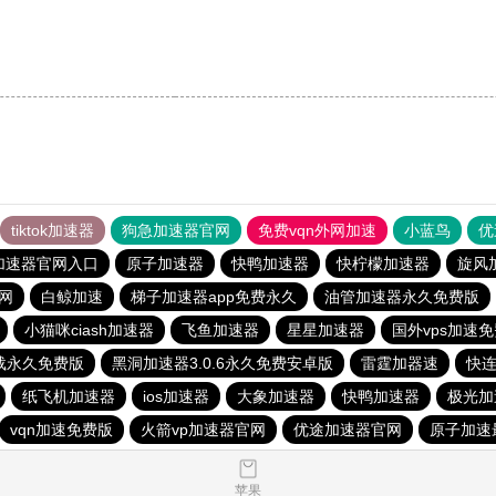
tiktok加速器
狗急加速器官网
免费vqn外网加速
小蓝鸟
优
加速器官网入口
原子加速器
快鸭加速器
快柠檬加速器
旋风
网
白鲸加速
梯子加速器app免费永久
油管加速器永久免费版
小猫咪ciash加速器
飞鱼加速器
星星加速器
国外vps加速
载永久免费版
黑洞加速器3.0.6永久免费安卓版
雷霆加器速
快连
纸飞机加速器
ios加速器
大象加速器
快鸭加速器
极光加
vqn加速免费版
火箭vp加速器官网
优途加速器官网
原子加速
苹果