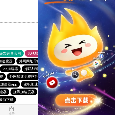
支持
[0]
反对
[0]
途加速器官网
风驰加速器
旋风加速器
加速度器
外网网址导航
软件中心
雷霆加速
狂飙加速器
ios加速器
海鸥加速器
飞狗加速器
猎豹加速器
免费
外网加速免费软件
outline
雷轰加速官网
加速器app
速帆加速器
2023免费加速神器
老王vp官网
速器
旋风加速度器
快连lets加速器
outline
最新下载
0.024070s
排行
推荐