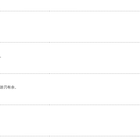
。
中游刃有余。