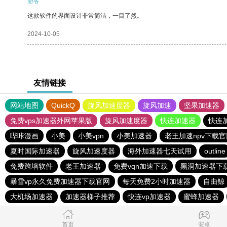
游客
这款软件的界面设计非常简洁，一目了然。
2024-10-05
友情链接
网站地图
QuickQ
旋风加速度器
旋风加速
坚果加速器
免费vps加速器外网苹果版
旋风加速度器
快连加速器
快连
哔咔漫画
小美
小美vpn
小美加速器
老王加速npv下载官
夏时国际加速器
旋风加速度器
海外加速器七天试用
outline
免费跨墙软件
老王加速器
免费vqn加速下载
黑洞加速器下
暴雪vp永久免费加速器下载官网
每天免费2小时加速器
自由鲸
大机场加速器
加速器梯子推荐
快连vp加速器
蜜蜂加速器
首页
安卓