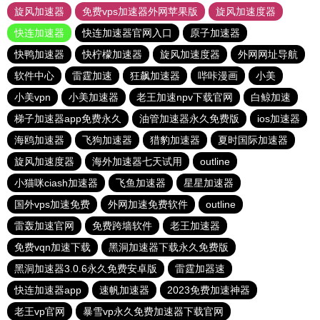
旋风加速器
免费vps加速器外网苹果版
旋风加速度器
快连加速器
快连加速器官网入口
原子加速器
快鸭加速器
快柠檬加速器
旋风加速度器
外网网址导航
软件中心
雷霆加速
狂飙加速器
哔咔漫画
小美
小美vpn
小美加速器
老王加速npv下载官网
白鲸加速
梯子加速器app免费永久
油管加速器永久免费版
ios加速器
海鸥加速器
飞狗加速器
猎豹加速器
夏时国际加速器
旋风加速度器
海外加速器七天试用
outline
小猫咪ciash加速器
飞鱼加速器
星星加速器
国外vps加速免费
外网加速免费软件
outline
雷轰加速官网
免费跨墙软件
老王加速器
免费vqn加速下载
黑洞加速器下载永久免费版
黑洞加速器3.0.6永久免费安卓版
雷霆加器速
快连加速器app
速帆加速器
2023免费加速神器
老王vp官网
暴雪vp永久免费加速器下载官网