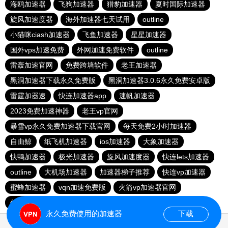
海鸥加速器
飞狗加速器
猎豹加速器
夏时国际加速器
旋风加速度器
海外加速器七天试用
outline
小猫咪ciash加速器
飞鱼加速器
星星加速器
国外vps加速免费
外网加速免费软件
outline
雷轰加速官网
免费跨墙软件
老王加速器
黑洞加速器下载永久免费版
黑洞加速器3.0.6永久免费安卓版
雷霆加器速
快连加速器app
速帆加速器
2023免费加速神器
老王vp官网
暴雪vp永久免费加速器下载官网
每天免费2小时加速器
自由鲸
纸飞机加速器
ios加速器
大象加速器
快鸭加速器
极光加速器
旋风加速度器
快连lets加速器
outline
大机场加速器
加速器梯子推荐
快连vp加速器
蜜蜂加速器
vqn加速免费版
火箭vp加速器官网
优途加速器官网
原子加速最新下载
永久免费使用的加速器
下载