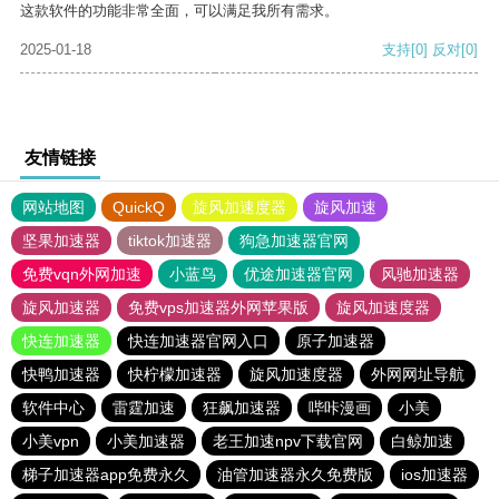
这款软件的功能非常全面，可以满足我所有需求。
2025-01-18
支持
[0]
反对
[0]
友情链接
网站地图
QuickQ
旋风加速度器
旋风加速
坚果加速器
tiktok加速器
狗急加速器官网
免费vqn外网加速
小蓝鸟
优途加速器官网
风驰加速器
旋风加速器
免费vps加速器外网苹果版
旋风加速度器
快连加速器
快连加速器官网入口
原子加速器
快鸭加速器
快柠檬加速器
旋风加速度器
外网网址导航
软件中心
雷霆加速
狂飙加速器
哔咔漫画
小美
小美vpn
小美加速器
老王加速npv下载官网
白鲸加速
梯子加速器app免费永久
油管加速器永久免费版
ios加速器