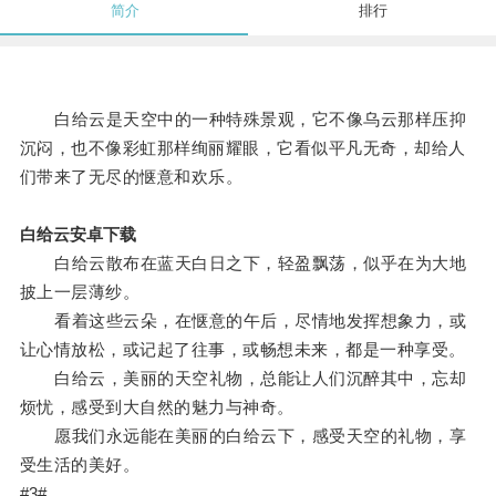
简介
排行
白给云是天空中的一种特殊景观，它不像乌云那样压抑
沉闷，也不像彩虹那样绚丽耀眼，它看似平凡无奇，却给人
们带来了无尽的惬意和欢乐。
白给云安卓下载
白给云散布在蓝天白日之下，轻盈飘荡，似乎在为大地
披上一层薄纱。
看着这些云朵，在惬意的午后，尽情地发挥想象力，或
让心情放松，或记起了往事，或畅想未来，都是一种享受。
白给云，美丽的天空礼物，总能让人们沉醉其中，忘却
烦忧，感受到大自然的魅力与神奇。
愿我们永远能在美丽的白给云下，感受天空的礼物，享
受生活的美好。
#3#