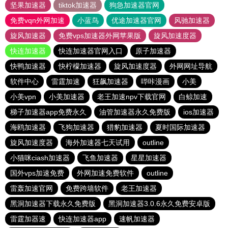
坚果加速器
tiktok加速器
狗急加速器官网
免费vqn外网加速
小蓝鸟
优途加速器官网
风驰加速器
旋风加速器
免费vps加速器外网苹果版
旋风加速度器
快连加速器
快连加速器官网入口
原子加速器
快鸭加速器
快柠檬加速器
旋风加速度器
外网网址导航
软件中心
雷霆加速
狂飙加速器
哔咔漫画
小美
小美vpn
小美加速器
老王加速npv下载官网
白鲸加速
梯子加速器app免费永久
油管加速器永久免费版
ios加速器
海鸥加速器
飞狗加速器
猎豹加速器
夏时国际加速器
旋风加速度器
海外加速器七天试用
outline
小猫咪ciash加速器
飞鱼加速器
星星加速器
国外vps加速免费
外网加速免费软件
outline
雷轰加速官网
免费跨墙软件
老王加速器
黑洞加速器下载永久免费版
黑洞加速器3.0.6永久免费安卓版
雷霆加器速
快连加速器app
速帆加速器