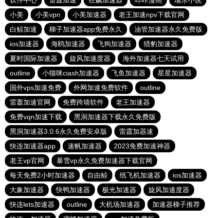
软件中心
雷霆加速
狂飙加速器
哔咔漫画
瑞乐小说
小美
小美vpn
小美加速器
老王加速npv下载官网
白鲸加速
梯子加速器app免费永久
油管加速器永久免费版
ios加速器
海鸥加速器
飞狗加速器
猎豹加速器
夏时国际加速器
旋风加速度器
海外加速器七天试用
outline
小猫咪ciash加速器
飞鱼加速器
星星加速器
国外vps加速免费
外网加速免费软件
outline
雷轰加速官网
免费跨墙软件
老王加速器
免费vqn加速下载
黑洞加速器下载永久免费版
黑洞加速器3.0.6永久免费安卓版
雷霆加器速
快连加速器app
速帆加速器
2023免费加速神器
老王vp官网
暴雪vp永久免费加速器下载官网
每天免费2小时加速器
自由鲸
纸飞机加速器
ios加速器
大象加速器
快鸭加速器
极光加速器
旋风加速度器
快连lets加速器
outline
大机场加速器
加速器梯子推荐