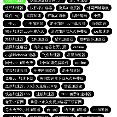
快连加速器
快连加速器官网入口
原子加速器
快鸭加速器
快柠檬加速器
旋风加速度器
外网网址导航
软件中心
雷霆加速
狂飙加速器
哔咔漫画
小美
小美vpn
小美加速器
老王加速npv下载官网
白鲸加速
梯子加速器app免费永久
油管加速器永久免费版
ios加速器
海鸥加速器
飞狗加速器
猎豹加速器
夏时国际加速器
旋风加速度器
海外加速器七天试用
outline
小猫咪ciash加速器
飞鱼加速器
星星加速器
国外vps加速免费
外网加速免费软件
outline
雷轰加速官网
免费跨墙软件
老王加速器
免费vqn加速下载
黑洞加速器下载永久免费版
黑洞加速器3.0.6永久免费安卓版
雷霆加器速
快连加速器app
速帆加速器
2023免费加速神器
老王vp官网
暴雪vp永久免费加速器下载官网
每天免费2小时加速器
自由鲸
纸飞机加速器
ios加速器